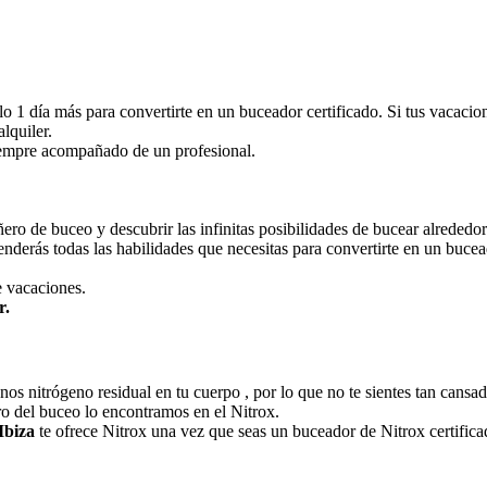
 1 día más para convertirte en un buceador certificado. Si tus vacacion
lquiler.
iempre acompañado de un profesional.
ro de buceo y descubrir las infinitas posibilidades de bucear alrededo
enderás todas las habilidades que necesitas para convertirte en un buce
e vacaciones.
r.
os nitrógeno residual en tu cuerpo , por lo que no te sientes tan cansa
ro del buceo lo encontramos en el Nitrox.
Ibiza
te ofrece Nitrox una vez que seas un buceador de Nitrox certifica