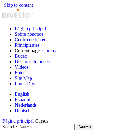
Skip to content
Página principal
Sobre nosotros
Centro de buceo
Principiantes
Current page:
Cursos
Buceo
Destinos de buceo
Vídeos
Fotos
Site Map
Punta Dive
English
Español
Nederlands
Deutsch
Página principal
Cursos
Search:
Search