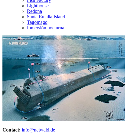
Fish Factory
Lighthouse
Redona
Santa Eulalia Island
Tagomago
Inmersión nocturna
Contact:
info@netwald.de