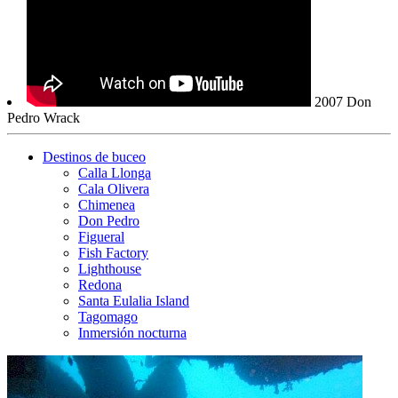
2007 Don
Pedro Wrack
Destinos de buceo
Calla Llonga
Cala Olivera
Chimenea
Don Pedro
Figueral
Fish Factory
Lighthouse
Redona
Santa Eulalia Island
Tagomago
Inmersión nocturna