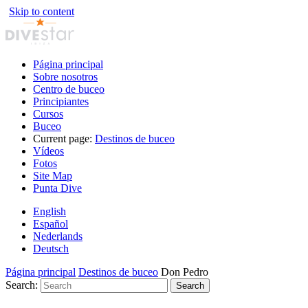
Skip to content
Página principal
Sobre nosotros
Centro de buceo
Principiantes
Cursos
Buceo
Current page:
Destinos de buceo
Vídeos
Fotos
Site Map
Punta Dive
English
Español
Nederlands
Deutsch
Página principal
Destinos de buceo
Don Pedro
Search:
Search