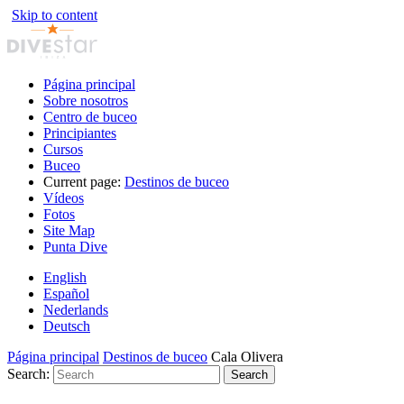
Skip to content
Página principal
Sobre nosotros
Centro de buceo
Principiantes
Cursos
Buceo
Current page:
Destinos de buceo
Vídeos
Fotos
Site Map
Punta Dive
English
Español
Nederlands
Deutsch
Página principal
Destinos de buceo
Cala Olivera
Search:
Search