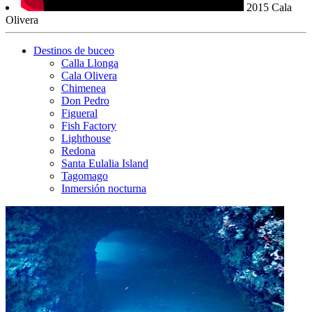
2015 Cala
Olivera
Destinos de buceo
Calla Llonga
Cala Olivera
Chimenea
Don Pedro
Figueral
Fish Factory
Lighthouse
Redona
Santa Eulalia Island
Tagomago
Inmersión nocturna