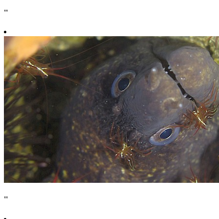
''
''