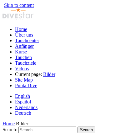
Skip to content
Home
Über uns
Tauchcenter
Anfänger
Kurse
Tauchen
Tauchziele
Videos
Current page:
Bilder
Site Map
Punta Dive
English
Español
Nederlands
Deutsch
Home
Bilder
Search:
Search