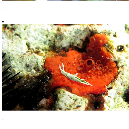
''
''