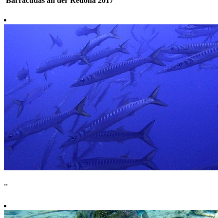
'Barracudas an der Redona 2017'
''