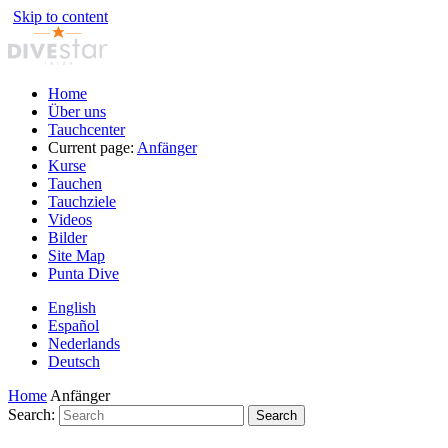
Skip to content
Home
Über uns
Tauchcenter
Current page:
Anfänger
Kurse
Tauchen
Tauchziele
Videos
Bilder
Site Map
Punta Dive
English
Español
Nederlands
Deutsch
Home
Anfänger
Search:
Search