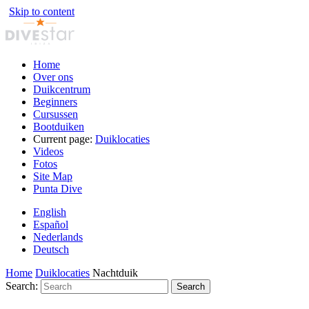
Skip to content
Home
Over ons
Duikcentrum
Beginners
Cursussen
Bootduiken
Current page:
Duiklocaties
Videos
Fotos
Site Map
Punta Dive
English
Español
Nederlands
Deutsch
Home
Duiklocaties
Nachtduik
Search:
Search